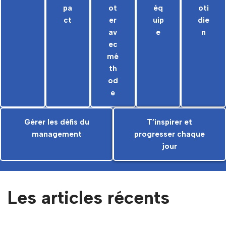
pa
ot
éq
oti
ct
er
uip
die
av
e
n
ec
mé
th
od
e
Gérer les défis du
T’inspirer et
management
progresser chaque
jour
Les articles récents