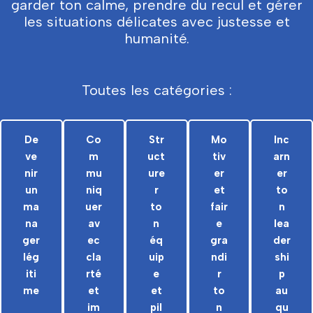
garder ton calme, prendre du recul et gérer
les situations délicates avec justesse et
humanité.
Toutes les catégories :
De
Co
Str
Mo
Inc
ve
m
uct
tiv
arn
nir
mu
ure
er
er
un
niq
r
et
to
ma
uer
to
fair
n
na
av
n
e
lea
ger
ec
éq
gra
der
lég
cla
uip
ndi
shi
iti
rté
e
r
p
me
et
et
to
au
im
pil
n
qu