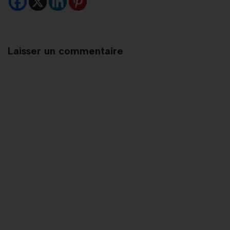
Laisser un commentaire
A
lt
e
r
n
a
ti
v
e
: