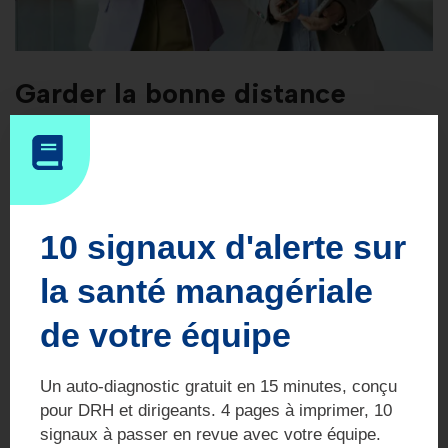
Garder la bonne distance
émotionnelle
Ne culpabilisez pas de mettre de la distance.
Ce n’est
pas du dédain, c’est une nécessité de posture.
10 signaux d'alerte sur
Trois règles concrètes :
la santé managériale
Ne partagez plus certaines confidences personnelles.
de votre équipe
Refusez gentiment les sollicitations ambigûes (repas à
deux, critiques sur les autres…)
Un auto-diagnostic gratuit en 15 minutes, conçu
pour DRH et dirigeants. 4 pages à imprimer, 10
Favorisez les activités collectives, pas les clans.
signaux à passer en revue avec votre équipe.